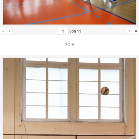
«
‹
›
»
von
11
2018