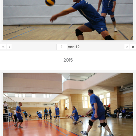
«
‹
›
»
von
12
2015