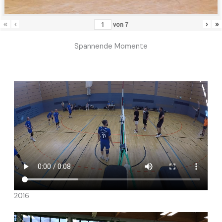
«
‹
›
»
von
7
Spannende Momente
2016