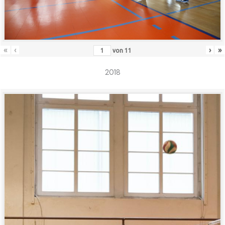
«
‹
›
»
von
11
2018