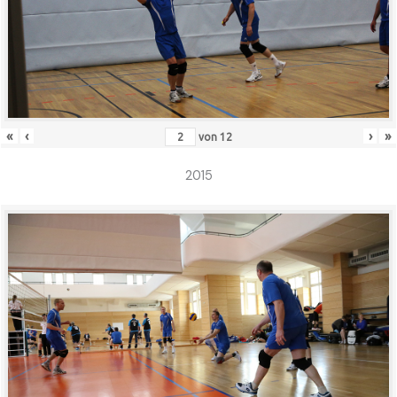
«
‹
›
»
von
12
2015