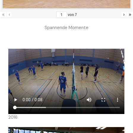
«
‹
›
»
von
7
Spannende Momente
2016